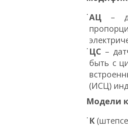
АЦ
– дат
пропорци
электриче
ЦС
– дат
быть с ц
встроенн
(ИСЦ) ин
Модели к
К
(штепсе