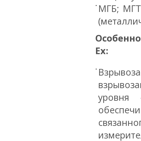
МГБ; МГТ
(металли
Особенно
Ex:
Взрыво
взрыво
уровня 
обеспеч
связанн
измерите