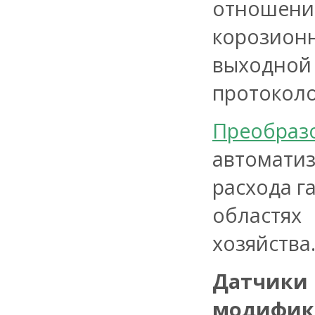
отношению
корозио
выходной
протокол
Преобраз
автоматиз
расхода г
областях
хозяйства
Датчи
модифик