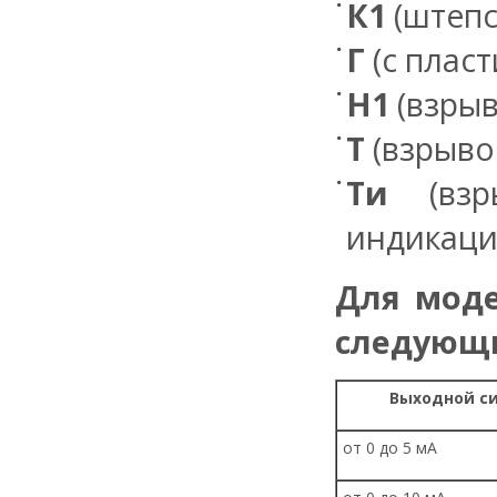
К1
(штепс
Г
(с плас
Н1
(взрыв
Т
(взрыво
Ти
(взры
индикаци
Для моде
следующи
Выходной с
от 0 до 5 мА