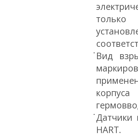
электрич
только
установ
соответс
Вид взр
маркиро
применен
корпуса
гермовво
Датчики 
HART.