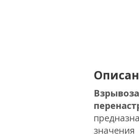
Описа
Взрыв
перенас
предназ
значени