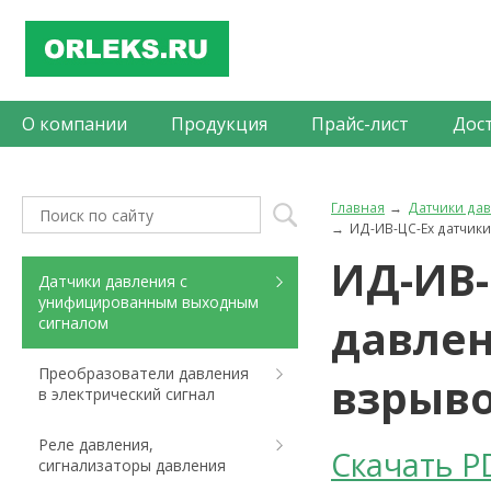
О компании
Продукция
Прайс-лист
Дос
Главная
Датчики да
ИД-ИВ-ЦС-Ex датчик
ИД-ИВ-
Датчики давления с
унифицированным выходным
давле
сигналом
Преобразователи давления
взрыв
в электрический сигнал
Реле давления,
Скачать P
сигнализаторы давления