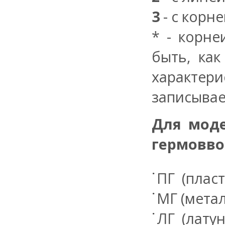
3
- с корн
* - корн
быть, ка
характер
записывает
Для моде
гермовво
ПГ (плас
МГ (мета
ЛГ (лату