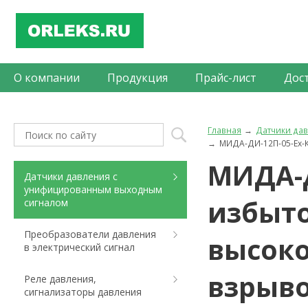
О компании
Продукция
Прайс-лист
Дос
Главная
Датчики да
МИДА-ДИ-12П-05-Ех-
МИДА-Д
Датчики давления с
унифицированным выходным
избыто
сигналом
Преобразователи давления
высок
в электрический сигнал
взрыв
Реле давления,
сигнализаторы давления