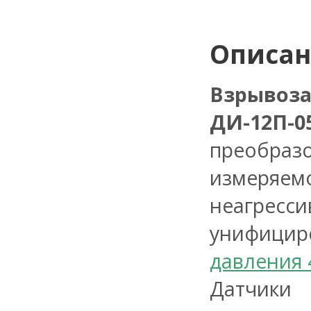
Описа
Взрыво
ДИ-12П-05
преобраз
измеряем
неагресс
унифицир
давления 
Датчики 