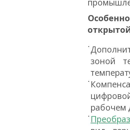
промышле
Особен
открытой
Дополни
зоной т
температ
Компенс
цифровой
рабочем 
Преобраз