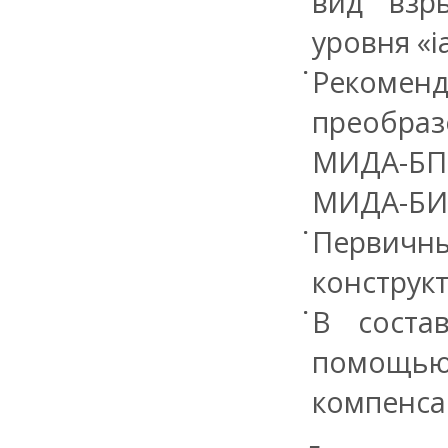
вид взр
уровня «ia
Рекоме
преобраз
МИДА-БП
МИДА-БИЗ
Первич
конструк
В соста
помощь
компенса