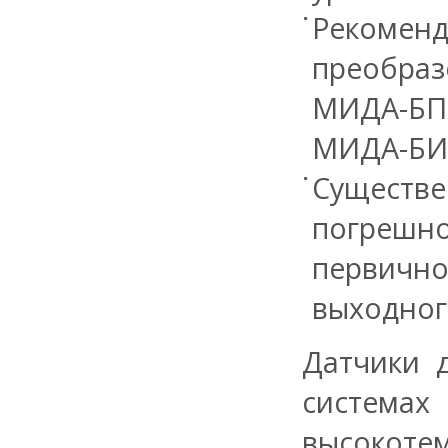
Рекоме
преобраз
МИДА-БП
МИДА-БИЗ
Существ
погрешн
первично
выходног
Датчики 
системах
высокотем