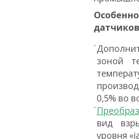
Особен
датчико
Дополни
зоной т
темпера
производ
0,5% во 
Преобраз
вид взр
уровня «ia