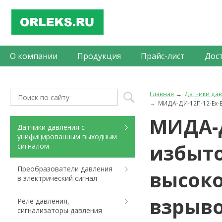
О компании
Продукция
Прайс-лист
Дос
Главная
Датчики да
МИДА-ДИ-12П-12-Ех-
МИДА-Д
Датчики давления с
унифицированным выходным
избыто
сигналом
Преобразователи давления
высок
в электрический сигнал
взрыв
Реле давления,
сигнализаторы давления