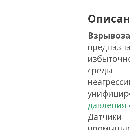
Описа
Взрывоз
предназ
избыточн
среды (
неагресс
унифицир
давления 
Датчики 
промышле