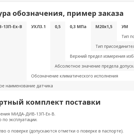
ура обозначения, пример заказа
-13П-Ех-В
УХЛ3.1
0,5
0,3 МПа
М20х1,5
УМ
Тип п
Тип присоедините
Верхний предел измерения из
Абсолютное значение предела допус
Обозначение климатического исполнения
ое наименование датчика
ртный комплект поставки
ления МИДА-ДИВ-13П-Ех-В.
 по эксплуатации.
во о поверке (допускаются отметки о поверке в паспорте).