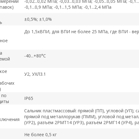
змерений
-0,02...0,02 МПа; -0,03...0,03 МПа; -0,05...0,05 МПа; -0,1..
тавок)
-0,1...0,9 МПа; -0,1...1,5 МПа; -0,1...2,4 МПа
±0,5%; ±1,0%
ь
До 1,5хВПИ, для ВПИ не более 25 МПа, где ВПИ - ве
чное
а
-40...+80°С
емой
кое
У2, УХЛ3.1
рабочих
)
 по
IP65
щиты
Сальник пластмассовый: прямой (ПП), угловой (УП); с
прямой под металлорукав (ПММ), угловой под метал
ключения
(УР2), разъём 2РМТ14 (УР3), разъём 2РМГ14 (УР4), р
Не более 0,5 кг