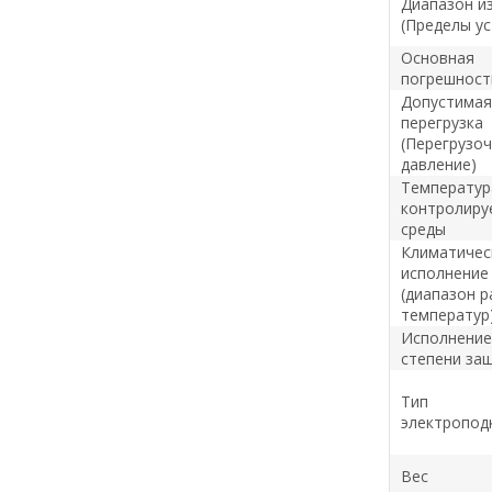
Диапазон и
(Пределы ус
Основная
погрешност
Допустимая
перегрузка
(Перегрузо
давление)
Температур
контролиру
среды
Климатичес
исполнение
(диапазон 
температур
Исполнение
степени за
Тип
электропод
Вес