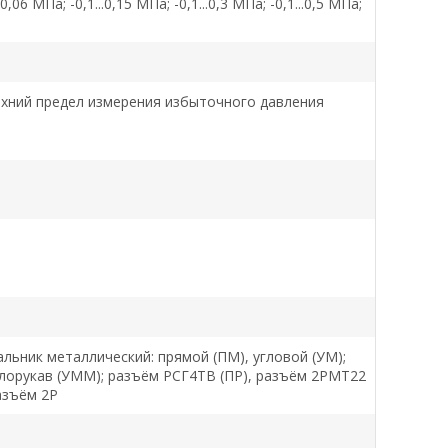
.0,06 МПа; -0,1...0,15 МПа; -0,1...0,3 МПа; -0,1...0,5 МПа;
рхний предел измерения избыточного давления
альник металлический: прямой (ПМ), угловой (УМ);
лорукав (УММ); разъём РСГ4ТВ (ПР), разъём 2РМТ22
азъём 2Р