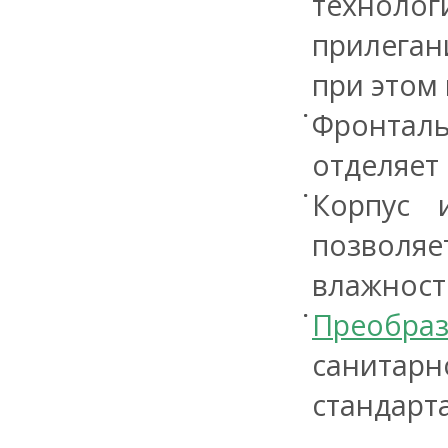
технолог
прилеган
при этом 
Фронталь
отделяет
Корпус 
позволяе
влажности
Преобраз
санитар
стандарта