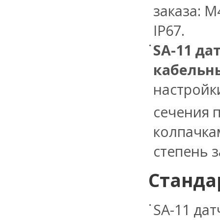
заказа: М
IP67.
SA-11 да
кабельн
настройк
сечения 
колпачкам
степень з
Станда
SA-11 да