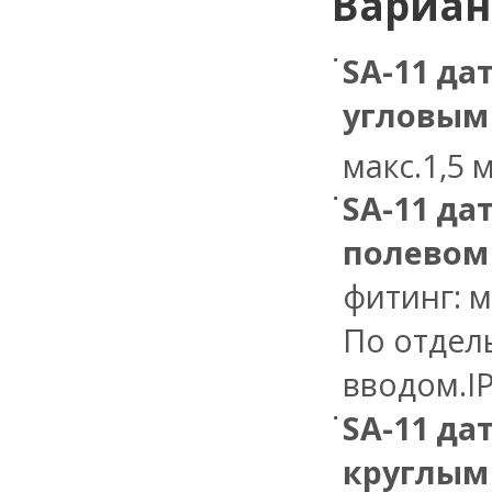
Вариан
SA-11 да
угловым
макс.1,5 
SA-11 да
полевом 
фитинг: м
По отдел
вводом.IP
SA-11 да
круглым