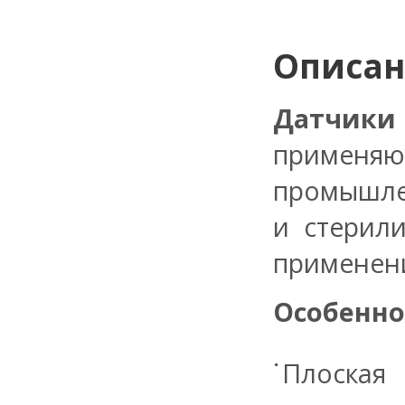
Описа
Датчики
применяю
промышле
и стерили
применени
Особенно
Плоская