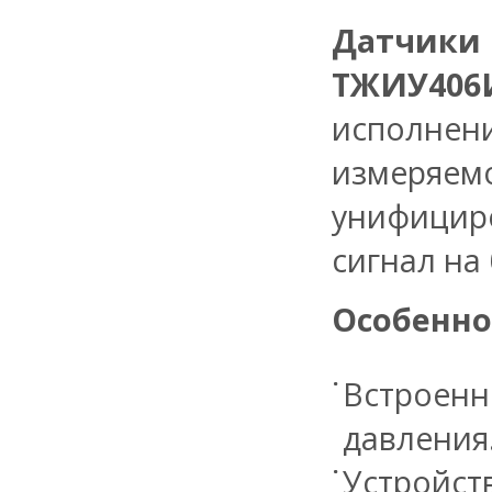
Датчик
ТЖИУ40
исполнен
измеряе
унифици
сигнал на
Особенно
Встроен
давления
Устройст