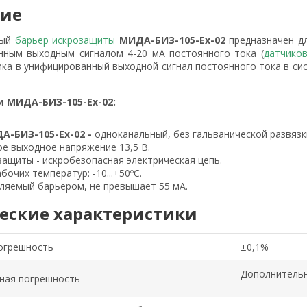
ние
ный
барьер искрозащиты
МИДА-БИЗ-105-Ex-02
предназначен дл
нным выходным сигналом 4-20 мА постоянного тока (
датчиков
ика в унифицированный выходной сигнал постоянного тока в с
.
 МИДА-БИЗ-105-Ex-02:
А-БИЗ-105-Ex-02 -
одноканальный, без гальванической развязк
е выходное напряжение 13,5 В.
ащиты - искробезопасная электрическая цепь.
бочих температур: -10...+50ºС.
ляемый барьером, не превышает 55 мА.
еские характеристики
огрешность
±0,1%
Дополнительн
ная погрешность