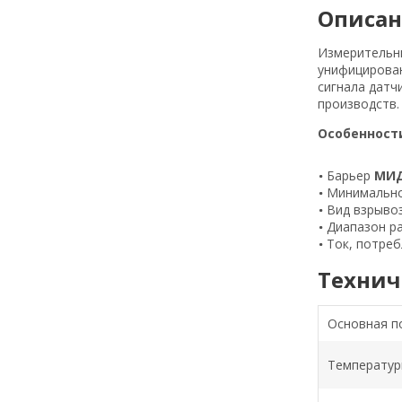
Описа
Измеритель
унифицирова
сигнала датч
производств
Особенности
Барьер
МИД
Минимально
Вид взрывоз
Диапазон ра
Ток, потреб
Технич
Основная п
Температур