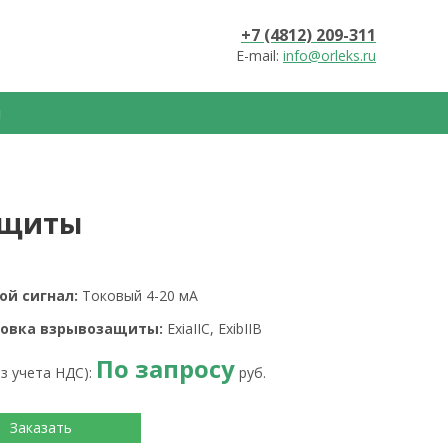
+7 (4812) 209-311
E-mail:
info@orleks.ru
ы
ащиты
ой сигнал:
Токовый 4-20 мА
овка взрывозащиты:
ExiaIIC, ExibIIB
По запросу
ез учета НДС):
руб.
Заказать