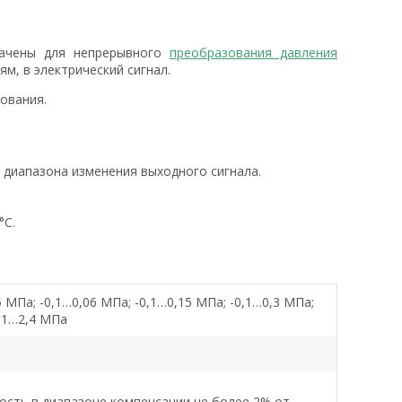
начены для непрерывного
преобразования давления
м, в электрический сигнал.
рования.
т диапазона изменения выходного сигнала.
°С.
5 МПа; -0,1…0,06 МПа; -0,1…0,15 МПа; -0,1…0,3 МПа;
0,1…2,4 МПа
сть в диапазоне компенсации не более 2% от