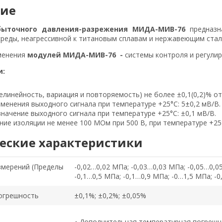
ние
ыточного давления-разрежения
МИДА-МИВ-76​
предназ
реды, неагрессивной к титановым сплавам и нержавеющим сталя
менения
модулей МИДА-МИВ-76​ -
системы контроля и регули
и:
елинейность, вариация и повторяемость) не более ±0,1(0,2)% о
менения выходного сигнала при температуре +25°С: 5±0,2 мВ/В.
начение выходного сигнала при температуре +25°С: ±0,1 мВ/В.
ие изоляции не менее 100 МОм при 500 В, при температуре +25
еские характеристики
змерений (Пределы
-0,02…0,02 МПа; -0,03…0,03 МПа; -0,05…0,0
-0,1…0,5 МПа; -0,1…0,9 МПа; -0…1,5 МПа; -
огрешность
±0,1%; ±0,2%; ±0,05%
Дополнительная температурная погрешно