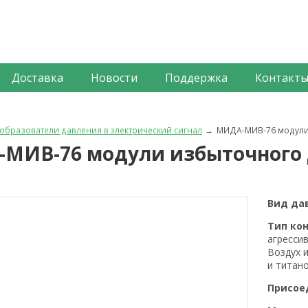
Доставка
Новости
Поддержка
Контакт
образователи давления в электрический сигнал
МИДА-МИВ-76 модули
МИВ-76 модули избыточного 
Вид да
Тип ко
агресси
Воздух 
и титан
Присое