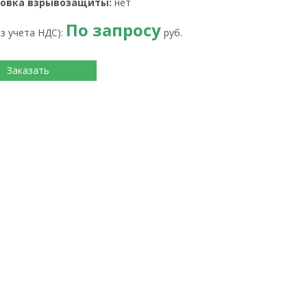
овка взрывозащиты:
нет
По запросу
ез учета НДС):
руб.
Заказать