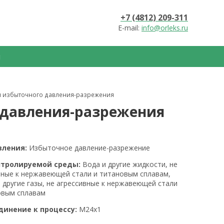
+7 (4812) 209-311
E-mail:
info@orleks.ru
ы
 избыточного давления-разрежения
давления-разрежения
вления:
Избыточное давление-разрежение
нтролируемой среды:
Вода и другие жидкости, не
вные к нержавеющей стали и титановым сплавам,
и другие газы, не агрессивные к нержавеющей стали
овым сплавам
динение к процессу:
М24х1