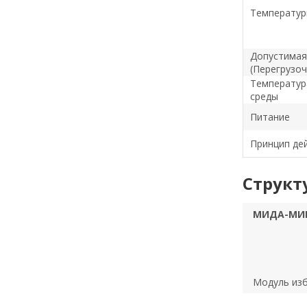
Температур
Допустимая
(Перегрузоч
Температур
среды
Питание
Принцип де
Структ
МИДА-МИВ
Модуль из