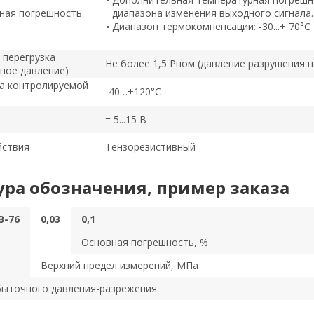
ная погрешность
диапазона изменения выходного сигнала.
Диапазон термокомпенсации: -30...+ 70°С
 перегрузка
Не более 1,5 Pном (давление разрушения н
ное давление)
а контролируемой
-40…+120°C
= 5...15 В
йствия
Тензорезистивный
ура обозначения, пример заказа
-76
0,03
0,1
Основная погрешность, %
Верхний предел измерений, МПа
быточного давления-разрежения