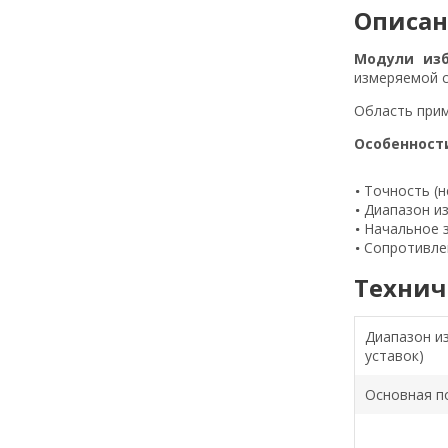
Описа
Модули изб
измеряемой с
Область при
Особенност
Точность (н
Диапазон из
Начальное з
Сопротивлен
Технич
Диапазон и
уставок)
Основная п