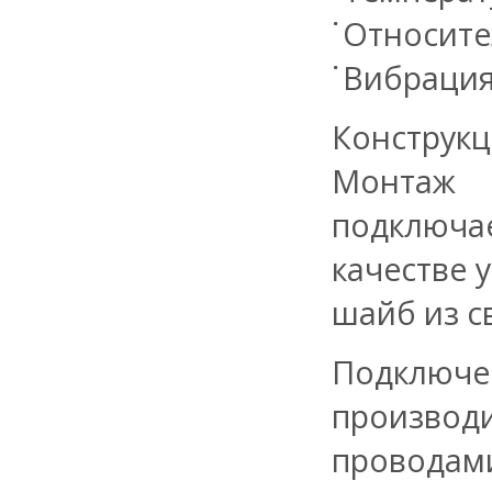
Относите
Вибрация:
Конструк
Монтаж 
подключа
качестве 
шайб из с
Подключ
производ
проводами 