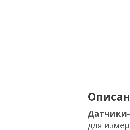
Описа
Датчики-
для изме